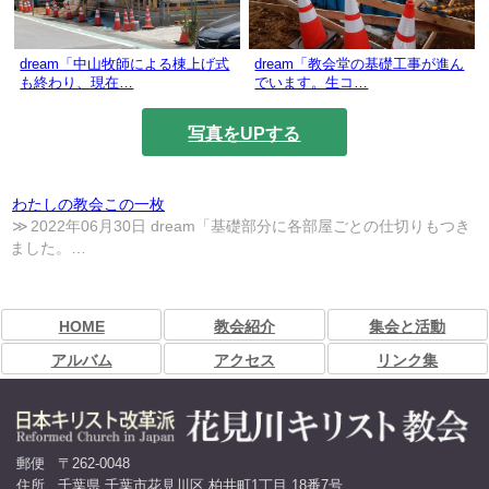
dream「中山牧師による棟上げ式
dream「教会堂の基礎工事が進ん
も終わり、現在…
でいます。生コ…
写真をUPする
わたしの教会この一枚
2022年06月30日 dream「基礎部分に各部屋ごとの仕切りもつき
ました。…
HOME
教会紹介
集会と活動
アルバム
アクセス
リンク集
郵便
〒262-0048
住所
千葉県 千葉市花見川区 柏井町1丁目 18番7号