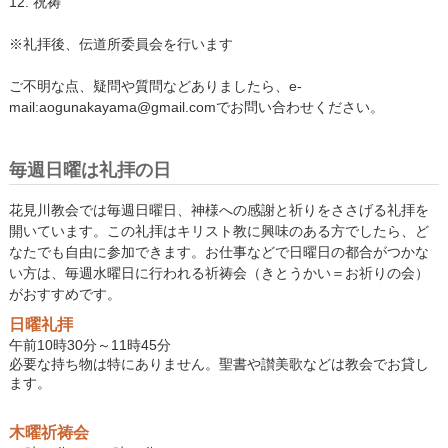
12. 祝祷
※礼拝後、伝道所委員会を行います
ご不明な点、疑問や質問などありましたら、e-
mail:aogunakayama@gmail.comでお問い合わせください。
毎週日曜は礼拝の日
花見川教会では毎週日曜日、神様への感謝と祈りをささげる礼拝を
開いています。この礼拝はキリスト教に興味のある方でしたら、ど
なたでも自由に参加できます。お仕事などで日曜日の都合がつかな
い方は、毎週水曜日に行われる祈祷会（きとうかい＝お祈りの会）
がおすすめです。
日曜礼拝
午前10時30分～11時45分
必要な持ち物は特にありません。聖書や讃美歌などは教会でお貸し
ます。
木曜祈祷会