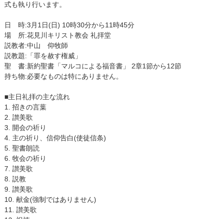
式も執り行います。
日 時:3月1日(日) 10時30分から11時45分
場 所:花見川キリスト教会 礼拝堂
説教者:中山 仰牧師
説教題:「罪を赦す権威」
聖 書:新約聖書「マルコによる福音書」 2章1節から12節
持ち物:必要なものは特にありません。
■主日礼拝の主な流れ
1. 招きの言葉
2. 讃美歌
3. 開会の祈り
4. 主の祈り、信仰告白(使徒信条)
5. 聖書朗読
6. 牧会の祈り
7. 讃美歌
8. 説教
9. 讃美歌
10. 献金(強制ではありません)
11. 讃美歌