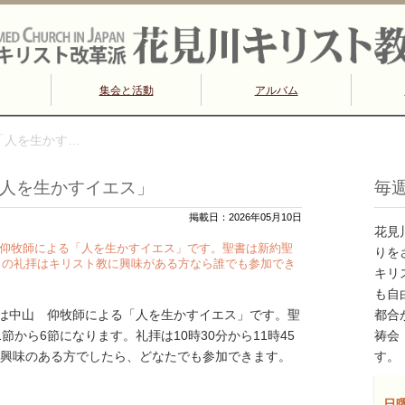
集会と活動
アルバム
拝「人を生かす…
拝「人を生かすイエス」
毎
掲載日：2026年05月10日
花見
中山 仰牧師による「人を生かすイエス」です。聖書は新約聖
りを
この礼拝はキリスト教に興味がある方なら誰でも参加でき
キリ
も自
拝説教は中山 仰牧師による「人を生かすイエス」です。聖
都合
から6節になります。礼拝は10時30分から11時45
祷会
興味のある方でしたら、どなたでも参加できます。
す。
日