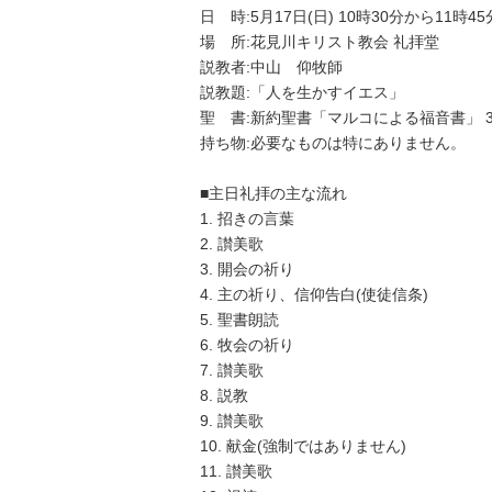
日 時:5月17日(日) 10時30分から11時45
場 所:花見川キリスト教会 礼拝堂
説教者:中山 仰牧師
説教題:「人を生かすイエス」
聖 書:新約聖書「マルコによる福音書」 3
持ち物:必要なものは特にありません。
■主日礼拝の主な流れ
1. 招きの言葉
2. 讃美歌
3. 開会の祈り
4. 主の祈り、信仰告白(使徒信条)
5. 聖書朗読
6. 牧会の祈り
7. 讃美歌
8. 説教
9. 讃美歌
10. 献金(強制ではありません)
11. 讃美歌