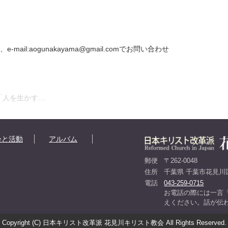
il:aogunakayama@gmail.comでお問い合わせ
拝「人を生かす…
会と活動
アルバム
郵便
〒262-0048
住所
千葉県 千葉市花見川区
電話
043-259-0715
お電話の際には一言
えください。話が伝
Copyright (C) 日本キリスト改革派 花見川キリスト教会 All Rights Reserved.