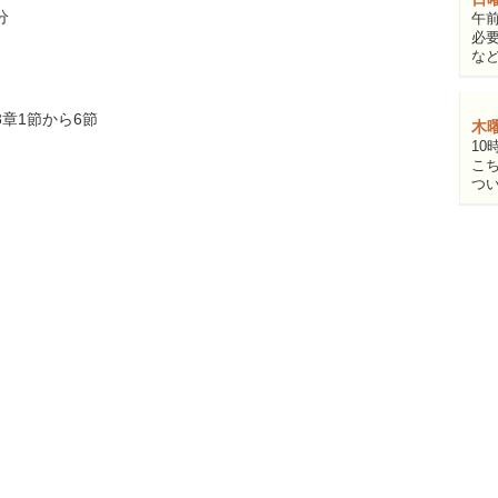
分
午前
必
な
章1節から6節
木
10
こ
つ