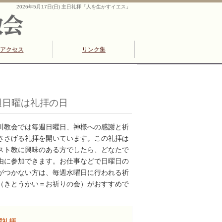
2026年5月17日(日) 主日礼拝「人を生かすイエス」
アクセス
リンク集
週日曜は礼拝の日
川教会では毎週日曜日、神様への感謝と祈
ささげる礼拝を開いています。この礼拝は
スト教に興味のある方でしたら、どなたで
由に参加できます。お仕事などで日曜日の
がつかない方は、毎週水曜日に行われる祈
（きとうかい＝お祈りの会）がおすすめで
曜礼拝