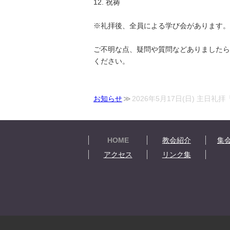
12. 祝祷
※礼拝後、全員による学び会があります。
ご不明な点、疑問や質問などありましたら、e-ma
ください。
お知らせ
2026年5月17日(日) 主日礼
HOME
教会紹介
集
アクセス
リンク集