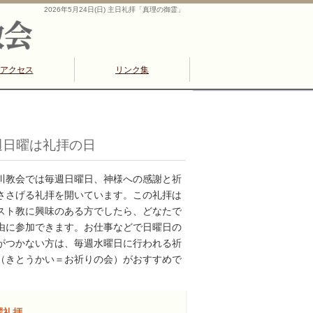
2026年5月24日(日) 主日礼拝「真理の御霊」
アクセス
リンク集
週日曜は礼拝の日
川教会では毎週日曜日、神様への感謝と祈
ささげる礼拝を開いています。この礼拝は
スト教に興味のある方でしたら、どなたで
由に参加できます。お仕事などで日曜日の
がつかない方は、毎週水曜日に行われる祈
（きとうかい＝お祈りの会）がおすすめで
曜礼拝