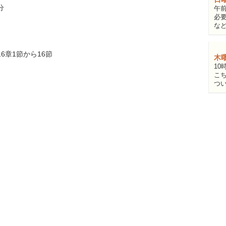
分
午前
必
な
6章1節から16節
木
10
こ
つ