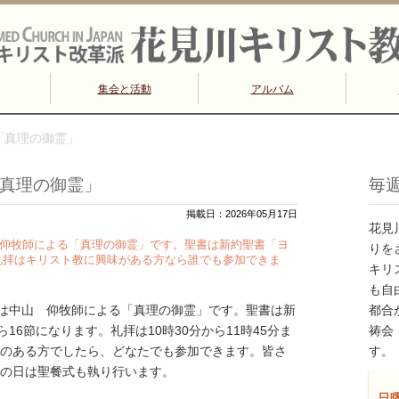
集会と活動
アルバム
拝「真理の御霊」
拝「真理の御霊」
毎
掲載日：2026年05月17日
花見
中山 仰牧師による「真理の御霊」です。聖書は新約聖書「ヨ
りを
の礼拝はキリスト教に興味がある方なら誰でも参加できま
キリ
も自
拝説教は中山 仰牧師による「真理の御霊」です。聖書は新
都合
16節になります。礼拝は10時30分から11時45分ま
祷会
のある方でしたら、どなたでも参加できます。皆さ
す。
の日は聖餐式も執り行います。
日