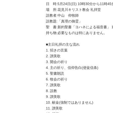
日 時:5月24日(日) 10時30分から11時45
場 所:花見川キリスト教会 礼拝堂
説教者:中山 仰牧師
説教題:「真理の御霊」
聖 書:新約聖書「ヨハネによる福音書」 1
持ち物:必要なものは特にありません。
■主日礼拝の主な流れ
1. 招きの言葉
2. 讃美歌
3. 開会の祈り
4. 主の祈り、信仰告白(使徒信条)
5. 聖書朗読
6. 牧会の祈り
7. 讃美歌
8. 説教
9. 讃美歌
10. 献金(強制ではありません)
11. 讃美歌